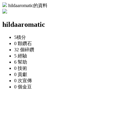
hildaaromatic的資料
hildaaromatic
5
積分
0 顆
鑽石
32 個
碎鑽
5
經驗
6
幫助
0
技術
0
貢獻
0 次
宣傳
0 個
金豆