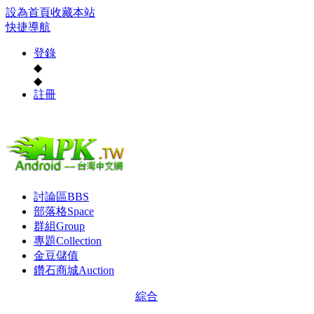
設為首頁
收藏本站
快捷導航
登錄
◆
◆
註冊
討論區
BBS
部落格
Space
群組
Group
專題
Collection
金豆儲值
鑽石商城
Auction
綜合