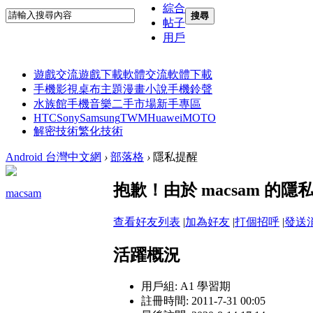
綜合
搜尋
帖子
用戶
遊戲交流
遊戲下載
軟體交流
軟體下載
手機影視
桌布主題
漫畫小說
手機鈴聲
水族館
手機音樂
二手市場
新手專區
HTC
Sony
Samsung
TWM
Huawei
MOTO
解密技術
繁化技術
Android 台灣中文網
›
部落格
›
隱私提醒
抱歉！由於 macsam 
macsam
查看好友列表
|
加為好友
|
打個招呼
|
發送
活躍概況
用戶組:
A1 學習期
註冊時間: 2011-7-31 00:05