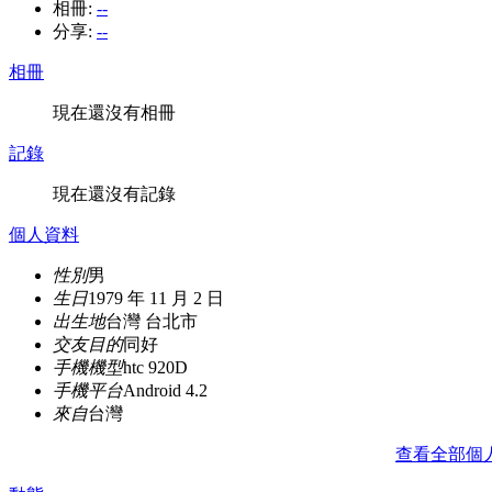
相冊:
--
分享:
--
相冊
現在還沒有相冊
記錄
現在還沒有記錄
個人資料
性別
男
生日
1979 年 11 月 2 日
出生地
台灣 台北市
交友目的
同好
手機機型
htc 920D
手機平台
Android 4.2
來自
台灣
查看全部個