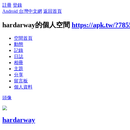
註冊
登錄
Android 台灣中文網
返回首頁
hardarway的個人空間
https://apk.tw/?78
空間首頁
動態
記錄
日誌
相冊
主題
分享
留言板
個人資料
頭像
hardarway