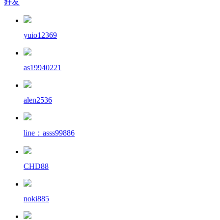
好友
yuio12369
as19940221
alen2536
line：asss99886
CHD88
noki885