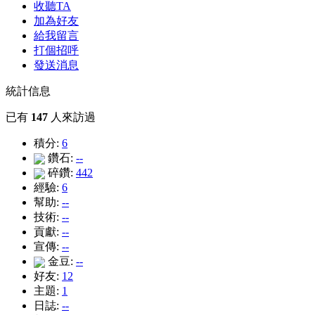
收聽TA
加為好友
給我留言
打個招呼
發送消息
統計信息
已有
147
人來訪過
積分:
6
鑽石:
--
碎鑽:
442
經驗:
6
幫助:
--
技術:
--
貢獻:
--
宣傳:
--
金豆:
--
好友:
12
主題:
1
日誌:
--