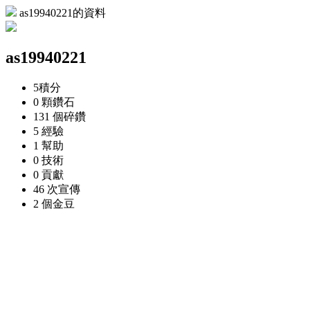
as19940221的資料
as19940221
5
積分
0 顆
鑽石
131 個
碎鑽
5
經驗
1
幫助
0
技術
0
貢獻
46 次
宣傳
2 個
金豆