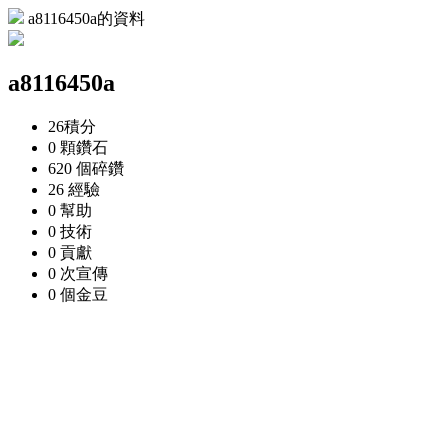
a8116450a的資料
a8116450a
26
積分
0 顆
鑽石
620 個
碎鑽
26
經驗
0
幫助
0
技術
0
貢獻
0 次
宣傳
0 個
金豆