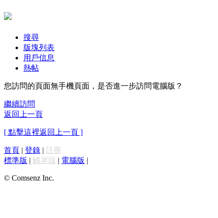
搜尋
版塊列表
用戶信息
熱帖
您訪問的頁面無手機頁面，是否進一步訪問電腦版？
繼續訪問
返回上一頁
[ 點擊這裡返回上一頁 ]
首頁
|
登錄
|
註冊
標準版
|
觸屏版
|
電腦版
|
© Comsenz Inc.