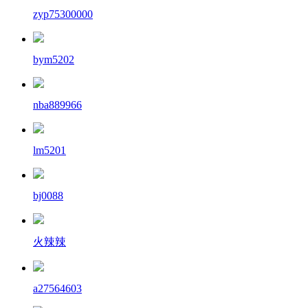
zyp75300000
bym5202
nba889966
lm5201
bj0088
火辣辣
a27564603