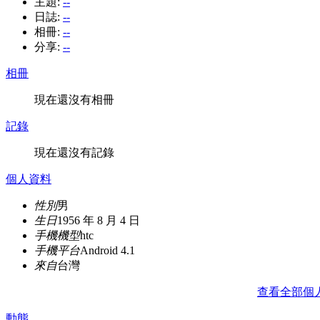
主題:
--
日誌:
--
相冊:
--
分享:
--
相冊
現在還沒有相冊
記錄
現在還沒有記錄
個人資料
性別
男
生日
1956 年 8 月 4 日
手機機型
htc
手機平台
Android 4.1
來自
台灣
查看全部個
動態