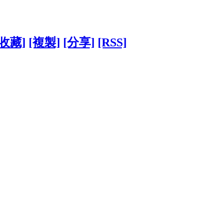
[收藏]
[複製]
[分享]
[RSS]