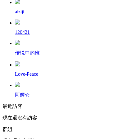
aiziji
120421
传说中的谁
Love-Peace
阿輝☆
最近訪客
現在還沒有訪客
群組