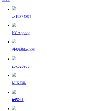
zz19374891
NCAppoqq
外約瀨fax508
apk526985
MIKE吳
fei5211