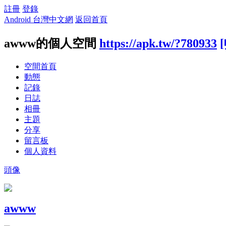
註冊
登錄
Android 台灣中文網
返回首頁
awww的個人空間
https://apk.tw/?780933
空間首頁
動態
記錄
日誌
相冊
主題
分享
留言板
個人資料
頭像
awww