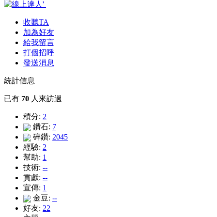
收聽TA
加為好友
給我留言
打個招呼
發送消息
統計信息
已有
70
人來訪過
積分:
2
鑽石:
7
碎鑽:
2045
經驗:
2
幫助:
1
技術:
--
貢獻:
--
宣傳:
1
金豆:
--
好友:
22