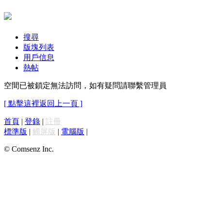
搜尋
版塊列表
用戶信息
熱帖
空間已被鎖定無法訪問，如有疑問請聯繫管理員
[ 點擊這裡返回上一頁 ]
首頁
|
登錄
|
註冊
標準版
|
觸屏版
|
電腦版
|
© Comsenz Inc.