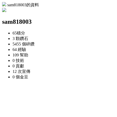
sam818003的資料
sam818003
65
積分
3 顆
鑽石
5455 個
碎鑽
64
經驗
109
幫助
0
技術
0
貢獻
12 次
宣傳
0 個
金豆