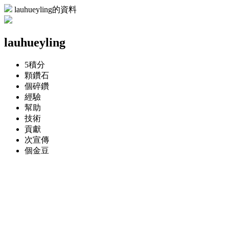
lauhueyling的資料
lauhueyling
5
積分
顆
鑽石
個
碎鑽
經驗
幫助
技術
貢獻
次
宣傳
個
金豆