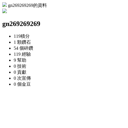
gn269269269的資料
gn269269269
119
積分
1 顆
鑽石
54 個
碎鑽
119
經驗
9
幫助
0
技術
0
貢獻
0 次
宣傳
0 個
金豆