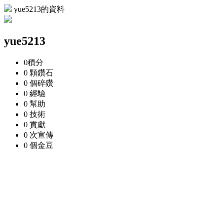
yue5213的資料
yue5213
0
積分
0 顆
鑽石
0 個
碎鑽
0
經驗
0
幫助
0
技術
0
貢獻
0 次
宣傳
0 個
金豆