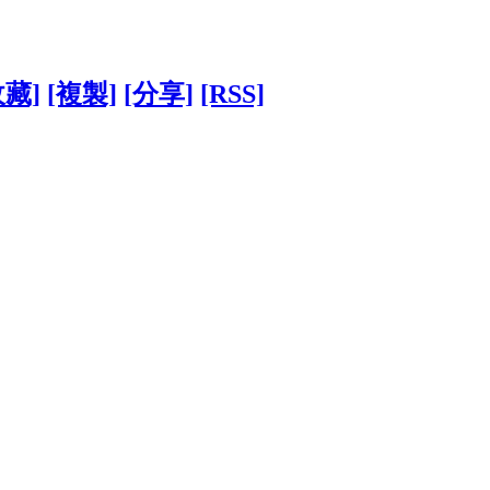
收藏]
[複製]
[分享]
[RSS]