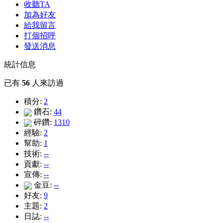
收聽TA
加為好友
給我留言
打個招呼
發送消息
統計信息
已有
56
人來訪過
積分:
2
鑽石:
44
碎鑽:
1310
經驗:
2
幫助:
1
技術:
--
貢獻:
--
宣傳:
--
金豆:
--
好友:
9
主題:
2
日誌:
--