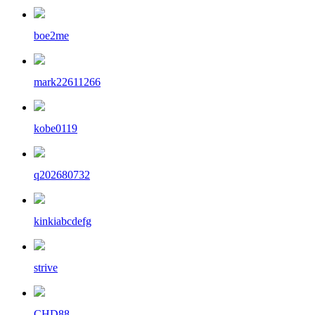
boe2me
mark22611266
kobe0119
q202680732
kinkiabcdefg
strive
CHD88