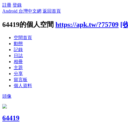
註冊
登錄
Android 台灣中文網
返回首頁
64419的個人空間
https://apk.tw/?75709
[
空間首頁
動態
記錄
日誌
相冊
主題
分享
留言板
個人資料
頭像
64419