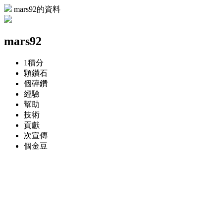
mars92的資料
mars92
1
積分
顆
鑽石
個
碎鑽
經驗
幫助
技術
貢獻
次
宣傳
個
金豆