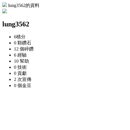
lung3562的資料
lung3562
6
積分
0 顆
鑽石
12 個
碎鑽
6
經驗
10
幫助
0
技術
0
貢獻
2 次
宣傳
0 個
金豆