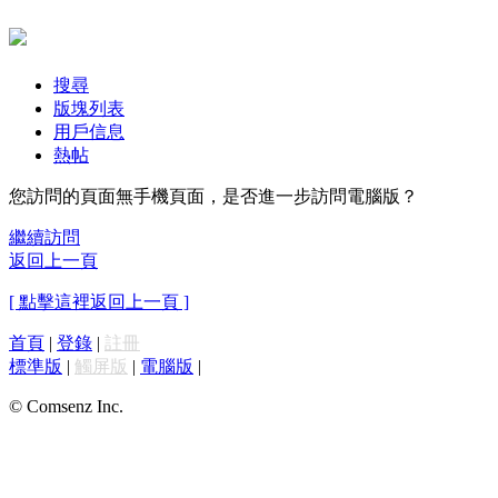
搜尋
版塊列表
用戶信息
熱帖
您訪問的頁面無手機頁面，是否進一步訪問電腦版？
繼續訪問
返回上一頁
[ 點擊這裡返回上一頁 ]
首頁
|
登錄
|
註冊
標準版
|
觸屏版
|
電腦版
|
© Comsenz Inc.