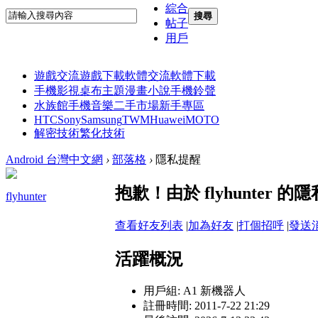
綜合
搜尋
帖子
用戶
遊戲交流
遊戲下載
軟體交流
軟體下載
手機影視
桌布主題
漫畫小說
手機鈴聲
水族館
手機音樂
二手市場
新手專區
HTC
Sony
Samsung
TWM
Huawei
MOTO
解密技術
繁化技術
Android 台灣中文網
›
部落格
›
隱私提醒
抱歉！由於 flyhunter
flyhunter
查看好友列表
|
加為好友
|
打個招呼
|
發送
活躍概況
用戶組:
A1 新機器人
註冊時間: 2011-7-22 21:29