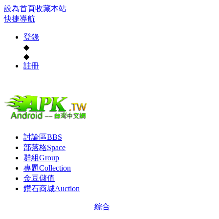
設為首頁
收藏本站
快捷導航
登錄
◆
◆
註冊
討論區
BBS
部落格
Space
群組
Group
專題
Collection
金豆儲值
鑽石商城
Auction
綜合