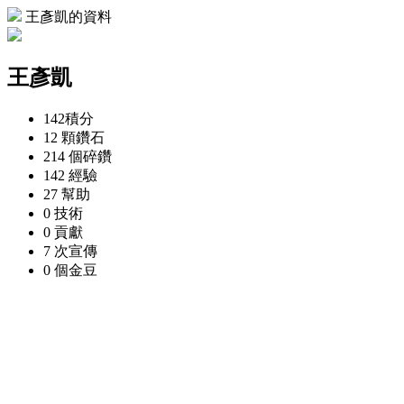
王彥凱的資料
王彥凱
142
積分
12 顆
鑽石
214 個
碎鑽
142
經驗
27
幫助
0
技術
0
貢獻
7 次
宣傳
0 個
金豆