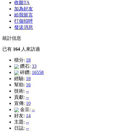
收聽TA
加為好友
給我留言
打個招呼
發送消息
統計信息
已有
164
人來訪過
積分:
18
鑽石:
33
碎鑽:
16558
經驗:
18
幫助:
16
技術:
--
貢獻:
--
宣傳:
10
金豆:
--
好友:
14
主題:
--
日誌:
--