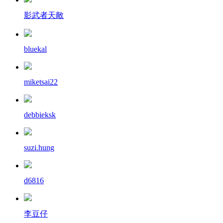
影武者天敵
bluekal
miketsai22
debbieksk
suzi.hung
d6816
李豆仔