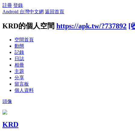
註冊
登錄
Android 台灣中文網
返回首頁
KRD的個人空間
https://apk.tw/?737892
[
空間首頁
動態
記錄
日誌
相冊
主題
分享
留言板
個人資料
頭像
KRD