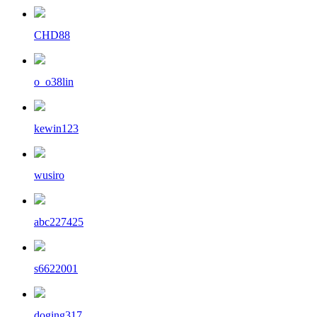
CHD88
o_o38lin
kewin123
wusiro
abc227425
s6622001
doging317