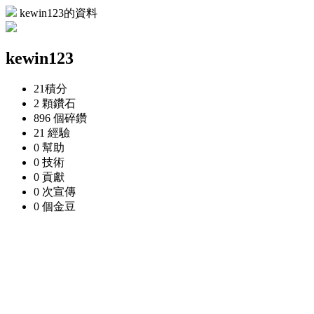
kewin123的資料
kewin123
21
積分
2 顆
鑽石
896 個
碎鑽
21
經驗
0
幫助
0
技術
0
貢獻
0 次
宣傳
0 個
金豆