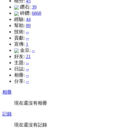
積分:
45
鑽石:
39
碎鑽:
6868
經驗:
44
幫助:
89
技術:
--
貢獻:
--
宣傳:
1
金豆:
--
好友:
21
主題:
--
日誌:
--
相冊:
--
分享:
--
相冊
現在還沒有相冊
記錄
現在還沒有記錄