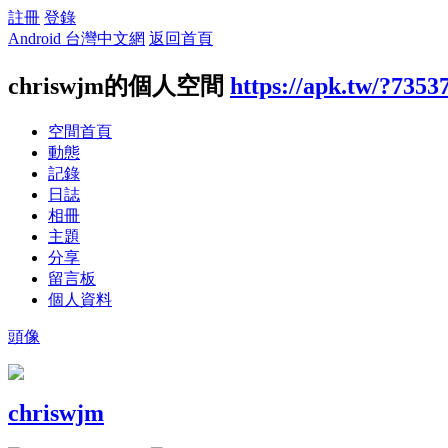
註冊
登錄
Android 台灣中文網
返回首頁
chriswjm的個人空間
https://apk.tw/?7353
空間首頁
動態
記錄
日誌
相冊
主題
分享
留言板
個人資料
頭像
chriswjm