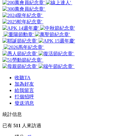
收聽TA
加為好友
給我留言
打個招呼
發送消息
統計信息
已有
511
人來訪過