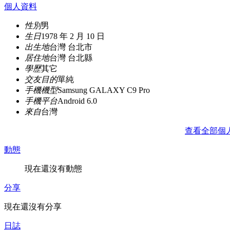
個人資料
性別
男
生日
1978 年 2 月 10 日
出生地
台灣 台北市
居住地
台灣 台北縣
學歷
其它
交友目的
單純
手機機型
Samsung GALAXY C9 Pro
手機平台
Android 6.0
來自
台灣
查看全部個
動態
現在還沒有動態
分享
現在還沒有分享
日誌