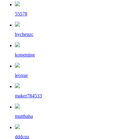
55578
hychenzc
kongming
leoxue
maker784533
muttbaha
dddcnz