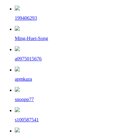
199406293
Ming-Huei-Song
a0975015676
apmkaza
snoopp77
s100587541