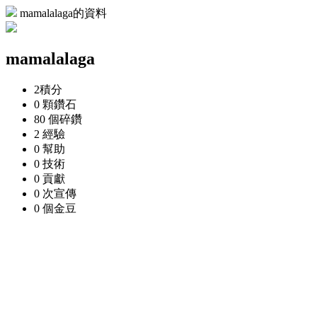
mamalalaga的資料
mamalalaga
2
積分
0 顆
鑽石
80 個
碎鑽
2
經驗
0
幫助
0
技術
0
貢獻
0 次
宣傳
0 個
金豆