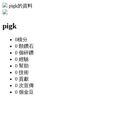
pigk的資料
pigk
0
積分
0 顆
鑽石
0 個
碎鑽
0
經驗
0
幫助
0
技術
0
貢獻
0 次
宣傳
0 個
金豆