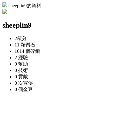
sheeplin9的資料
sheeplin9
2
積分
11 顆
鑽石
1614 個
碎鑽
2
經驗
0
幫助
0
技術
0
貢獻
0 次
宣傳
0 個
金豆