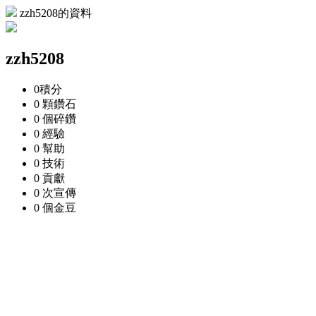
zzh5208的資料
zzh5208
0
積分
0 顆
鑽石
0 個
碎鑽
0
經驗
0
幫助
0
技術
0
貢獻
0 次
宣傳
0 個
金豆