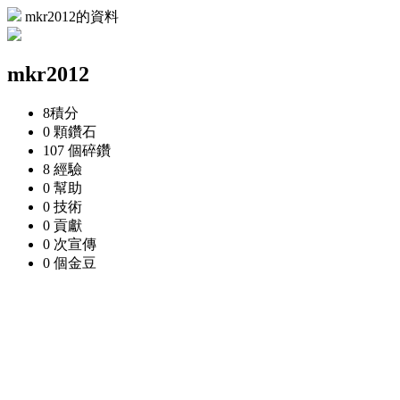
mkr2012的資料
mkr2012
8
積分
0 顆
鑽石
107 個
碎鑽
8
經驗
0
幫助
0
技術
0
貢獻
0 次
宣傳
0 個
金豆