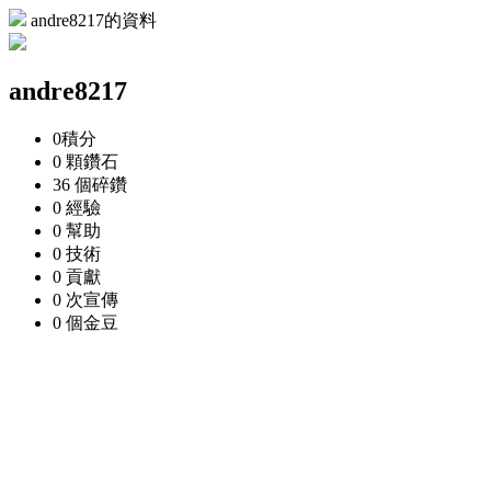
andre8217的資料
andre8217
0
積分
0 顆
鑽石
36 個
碎鑽
0
經驗
0
幫助
0
技術
0
貢獻
0 次
宣傳
0 個
金豆