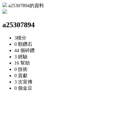
a25307894的資料
a25307894
3
積分
0 顆
鑽石
44 個
碎鑽
3
經驗
16
幫助
0
技術
0
貢獻
3 次
宣傳
0 個
金豆