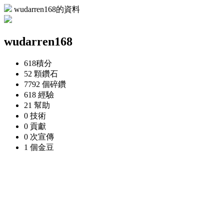
wudarren168的資料
wudarren168
618
積分
52 顆
鑽石
7792 個
碎鑽
618
經驗
21
幫助
0
技術
0
貢獻
0 次
宣傳
1 個
金豆