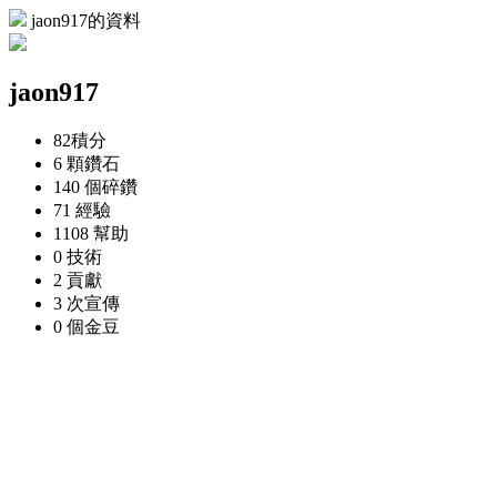
jaon917的資料
jaon917
82
積分
6 顆
鑽石
140 個
碎鑽
71
經驗
1108
幫助
0
技術
2
貢獻
3 次
宣傳
0 個
金豆