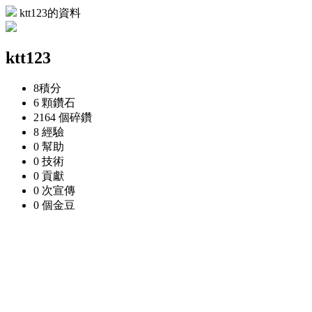
ktt123的資料
ktt123
8
積分
6 顆
鑽石
2164 個
碎鑽
8
經驗
0
幫助
0
技術
0
貢獻
0 次
宣傳
0 個
金豆