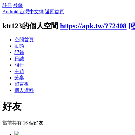
註冊
登錄
Android 台灣中文網
返回首頁
ktt123的個人空間
https://apk.tw/?72408
[
空間首頁
動態
記錄
日誌
相冊
主題
分享
留言板
個人資料
好友
當前共有
16
個好友