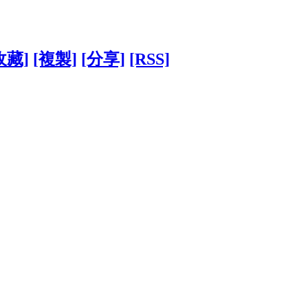
收藏]
[複製]
[分享]
[RSS]