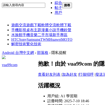
綜合
搜尋
帖子
用戶
遊戲交流
遊戲下載
軟體交流
軟體下載
手機影視
桌布主題
漫畫小說
手機鈴聲
水族館
手機音樂
二手市場
新手專區
HTC
Sony
Samsung
TWM
Huawei
MOTO
解密技術
繁化技術
Android 台灣中文網
›
部落格
›
隱私提醒
抱歉！由於 vua99com
vua99com
查看好友列表
|
加為好友
|
打個招呼
|
發送
活躍概況
用戶組:
A1 學習期
註冊時間: 2025-7-10 18:46