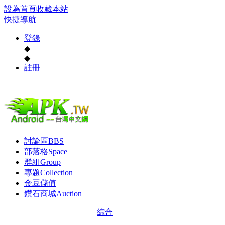
設為首頁
收藏本站
快捷導航
登錄
◆
◆
註冊
討論區
BBS
部落格
Space
群組
Group
專題
Collection
金豆儲值
鑽石商城
Auction
綜合