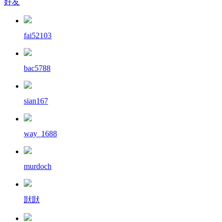
好友
fai52103
bac5788
sian167
way_1688
murdoch
獃獃