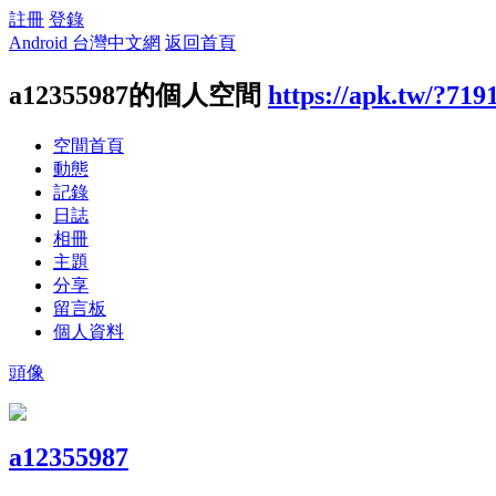
註冊
登錄
Android 台灣中文網
返回首頁
a12355987的個人空間
https://apk.tw/?719
空間首頁
動態
記錄
日誌
相冊
主題
分享
留言板
個人資料
頭像
a12355987