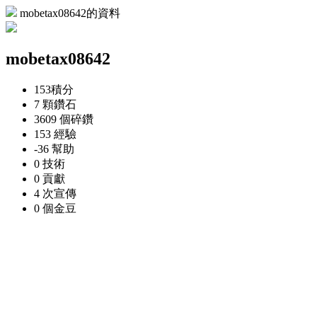
mobetax08642的資料
mobetax08642
153
積分
7 顆
鑽石
3609 個
碎鑽
153
經驗
-36
幫助
0
技術
0
貢獻
4 次
宣傳
0 個
金豆