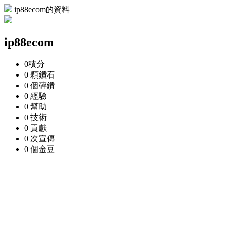
ip88ecom的資料
ip88ecom
0
積分
0 顆
鑽石
0 個
碎鑽
0
經驗
0
幫助
0
技術
0
貢獻
0 次
宣傳
0 個
金豆