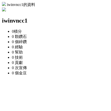
iwinvncc1的資料
iwinvncc1
0
積分
0 顆
鑽石
0 個
碎鑽
0
經驗
0
幫助
0
技術
0
貢獻
0 次
宣傳
0 個
金豆