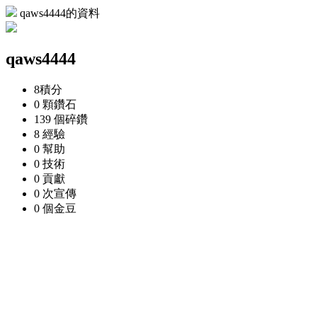
qaws4444的資料
qaws4444
8
積分
0 顆
鑽石
139 個
碎鑽
8
經驗
0
幫助
0
技術
0
貢獻
0 次
宣傳
0 個
金豆