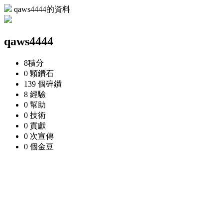
qaws4444的資料
qaws4444
8
積分
0 顆
鑽石
139 個
碎鑽
8
經驗
0
幫助
0
技術
0
貢獻
0 次
宣傳
0 個
金豆