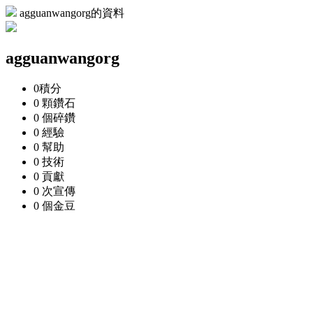
agguanwangorg的資料
agguanwangorg
0
積分
0 顆
鑽石
0 個
碎鑽
0
經驗
0
幫助
0
技術
0
貢獻
0 次
宣傳
0 個
金豆