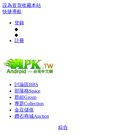
設為首頁
收藏本站
快捷導航
登錄
◆
◆
註冊
討論區
BBS
部落格
Space
群組
Group
專題
Collection
金豆儲值
鑽石商城
Auction
綜合