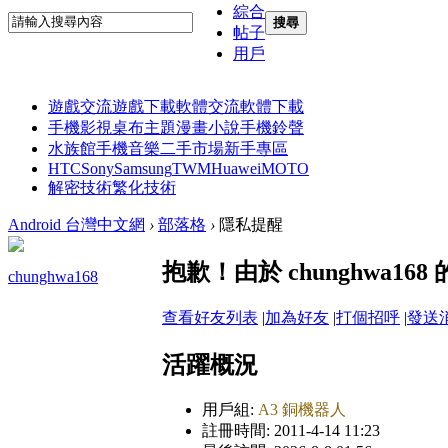
綜合
搜尋
帖子
用戶
遊戲交流
遊戲下載
軟體交流
軟體下載
手機影視
桌布主題
漫畫小說
手機鈴聲
水族館
手機音樂
二手市場
新手專區
HTC
Sony
Samsung
TWM
Huawei
MOTO
解密技術
繁化技術
Android 台灣中文網
›
部落格
›
隱私提醒
抱歉！由於 chunghwa
chunghwa168
查看好友列表
|
加為好友
|
打個招呼
|
發送
活躍概況
用戶組:
A3 銅機器人
註冊時間: 2011-4-14 11:23