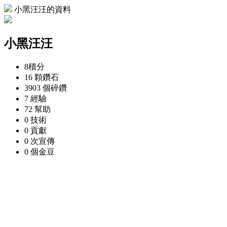
小黑汪汪的資料
小黑汪汪
8
積分
16 顆
鑽石
3903 個
碎鑽
7
經驗
72
幫助
0
技術
0
貢獻
0 次
宣傳
0 個
金豆