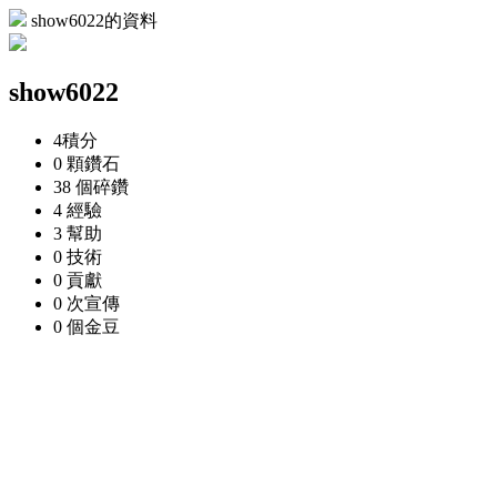
show6022的資料
show6022
4
積分
0 顆
鑽石
38 個
碎鑽
4
經驗
3
幫助
0
技術
0
貢獻
0 次
宣傳
0 個
金豆