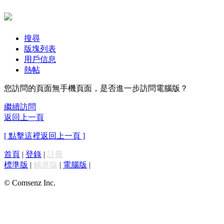
搜尋
版塊列表
用戶信息
熱帖
您訪問的頁面無手機頁面，是否進一步訪問電腦版？
繼續訪問
返回上一頁
[ 點擊這裡返回上一頁 ]
首頁
|
登錄
|
註冊
標準版
|
觸屏版
|
電腦版
|
© Comsenz Inc.