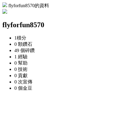
flyforfun8570的資料
flyforfun8570
1
積分
0 顆
鑽石
49 個
碎鑽
1
經驗
0
幫助
0
技術
0
貢獻
0 次
宣傳
0 個
金豆