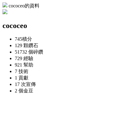
cococeo的資料
cococeo
745
積分
129 顆
鑽石
51732 個
碎鑽
729
經驗
921
幫助
7
技術
1
貢獻
17 次
宣傳
2 個
金豆