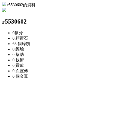
r5530602的資料
r5530602
0
積分
0 顆
鑽石
63 個
碎鑽
0
經驗
0
幫助
0
技術
0
貢獻
0 次
宣傳
0 個
金豆