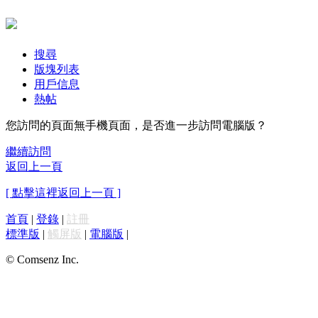
搜尋
版塊列表
用戶信息
熱帖
您訪問的頁面無手機頁面，是否進一步訪問電腦版？
繼續訪問
返回上一頁
[ 點擊這裡返回上一頁 ]
首頁
|
登錄
|
註冊
標準版
|
觸屏版
|
電腦版
|
© Comsenz Inc.