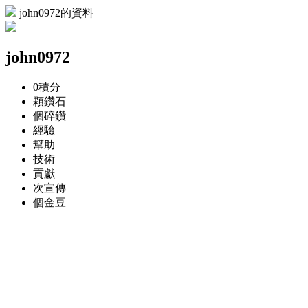
john0972的資料
john0972
0
積分
顆
鑽石
個
碎鑽
經驗
幫助
技術
貢獻
次
宣傳
個
金豆