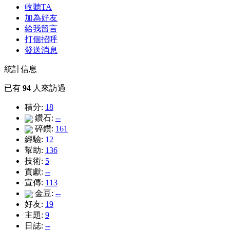
收聽TA
加為好友
給我留言
打個招呼
發送消息
統計信息
已有
94
人來訪過
積分:
18
鑽石:
--
碎鑽:
161
經驗:
12
幫助:
136
技術:
5
貢獻:
--
宣傳:
113
金豆:
--
好友:
19
主題:
9
日誌:
--