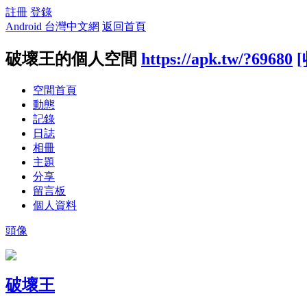
註冊
登錄
Android 台灣中文網
返回首頁
破壞王的個人空間
https://apk.tw/?69680
空間首頁
動態
記錄
日誌
相冊
主題
分享
留言板
個人資料
頭像
破壞王