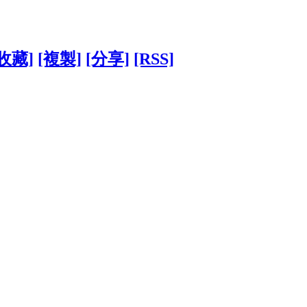
[收藏]
[複製]
[分享]
[RSS]