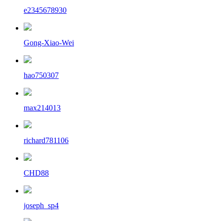
e2345678930
Gong-Xiao-Wei
hao750307
max214013
richard781106
CHD88
joseph_sp4