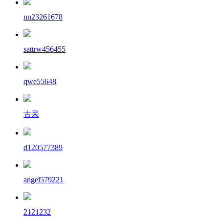
nn23261678
sattrw456455
qwe55648
古呆
d120577389
angel579221
2121232